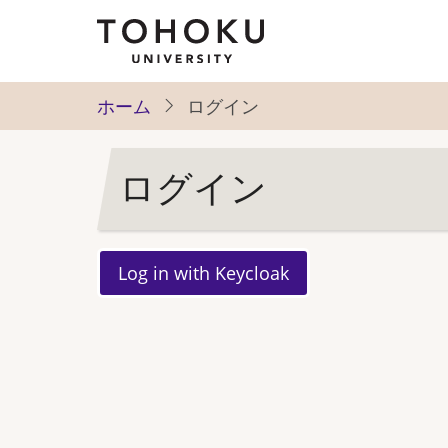
メ
イ
ン
コ
ホーム
ログイン
ン
テ
ログイン
ン
ツ
に
移
動