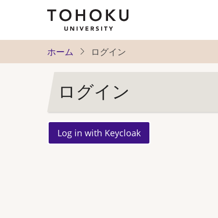
メ
イ
ン
コ
ホーム
ログイン
ン
テ
ログイン
ン
ツ
に
移
動