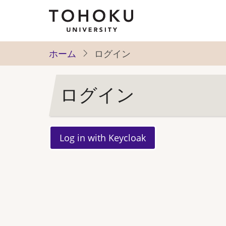
メ
イ
ン
コ
ホーム
ログイン
ン
テ
ログイン
ン
ツ
に
移
動