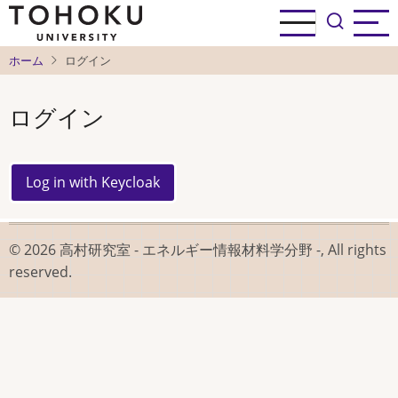
メ
イ
ン
ホーム
ログイン
コ
ン
ログイン
テ
ン
ツ
に
移
動
© 2026 高村研究室 - エネルギー情報材料学分野 -, All rights
reserved.