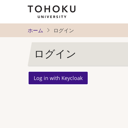
メ
イ
ン
コ
ホーム
ログイン
ン
テ
ログイン
ン
ツ
に
移
動