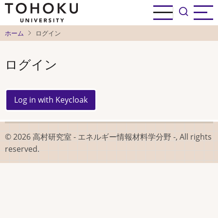
メ
イ
ン
ホーム
ログイン
コ
ン
ログイン
テ
ン
ツ
に
移
動
© 2026 高村研究室 - エネルギー情報材料学分野 -, All rights
reserved.