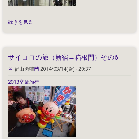
の
サ
続きを見る
イ
コ
ロ
の
サイコロの旅（新宿→箱根間）その6
旅
（新
畠山勇輔
2014/03/14(金) - 20:37
宿
2013卒業旅行
→
箱
根
間）
そ
の
7
の