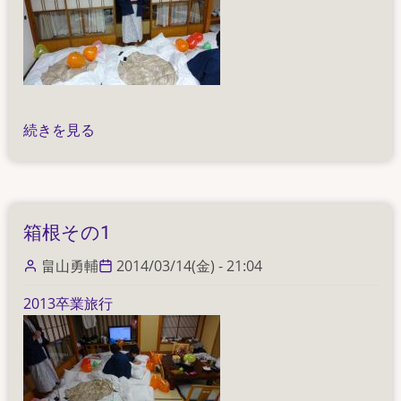
箱
続きを見る
根
そ
の
2
箱根その1
の
畠山勇輔
2014/03/14(金) - 21:04
2013卒業旅行