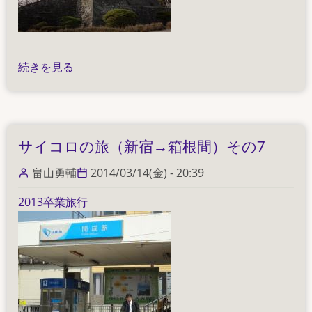
9
の
サ
続きを見る
イ
コ
ロ
の
サイコロの旅（新宿→箱根間）その7
旅
（新
畠山勇輔
2014/03/14(金) - 20:39
宿
2013卒業旅行
→
箱
根
間）
そ
の
8