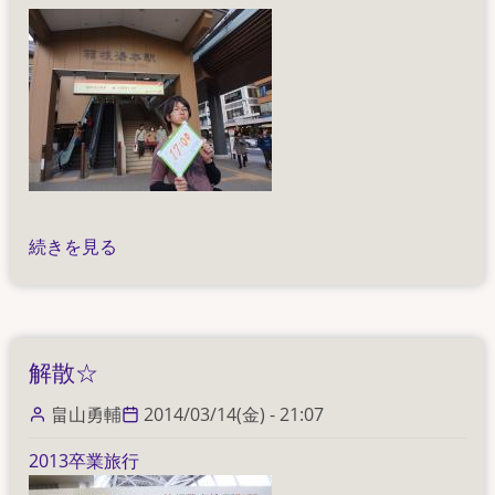
お
続きを見る
ま
け
（美
男？
解散☆
時
計）
畠山勇輔
2014/03/14(金) - 21:07
の
2013卒業旅行