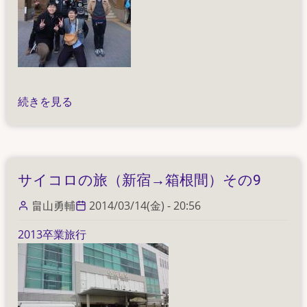
サ
続きを見る
イ
コ
ロ
の
サイコロの旅（新宿→箱根間）その9
旅
（新
畠山勇輔
2014/03/14(金) - 20:56
宿
2013卒業旅行
→
箱
根
間）
そ