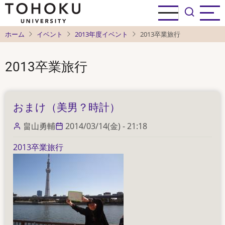
メ
イ
ン
ホーム
イベント
2013年度イベント
2013卒業旅行
コ
ン
2013卒業旅行
テ
ン
ツ
に
おまけ（美男？時計）
移
畠山勇輔
2014/03/14(金) - 21:18
動
2013卒業旅行