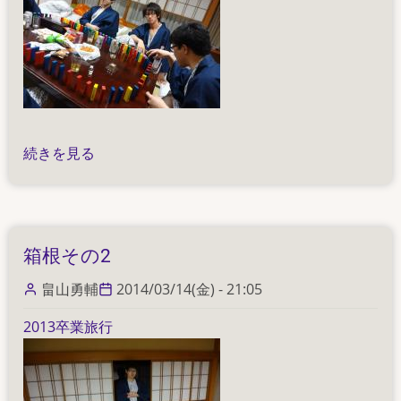
箱
続きを見る
根
そ
の
3
箱根その2
の
畠山勇輔
2014/03/14(金) - 21:05
2013卒業旅行