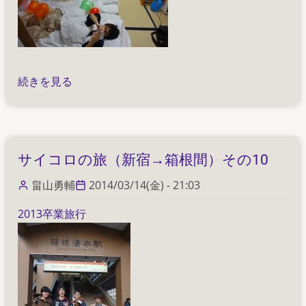
箱
続きを見る
根
そ
の
1
サイコロの旅（新宿→箱根間）その10
の
畠山勇輔
2014/03/14(金) - 21:03
2013卒業旅行