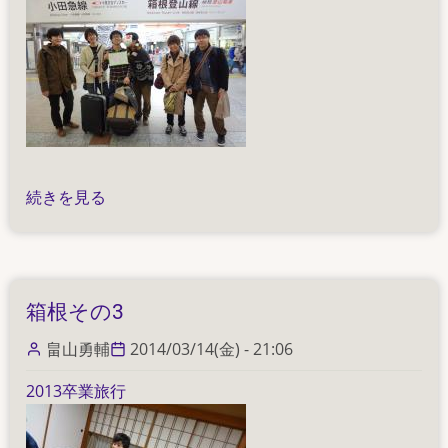
解
続きを見る
散
☆
の
箱根その3
畠山勇輔
2014/03/14(金) - 21:06
2013卒業旅行