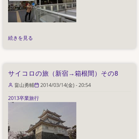
の
10
の
サ
続きを見る
イ
コ
ロ
の
サイコロの旅（新宿→箱根間）その8
旅
（新
畠山勇輔
2014/03/14(金) - 20:54
宿
2013卒業旅行
→
箱
根
間）
そ
の