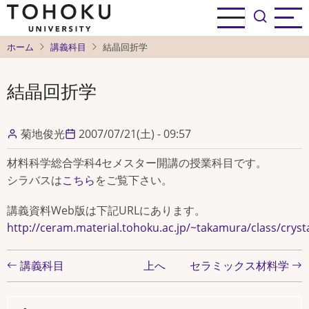
メ
イ
ン
ホーム
講義科目
結晶回折学
コ
ン
結晶回折学
テ
ン
ツ
菊地俊光
2007/07/21(土) - 09:57
に
材料科学総合学科4セメスター開講の授業科目です。
移
シラバスは
こちら
をご覧下さい。
動
講義資料Web版は下記URLにあります。
http://ceram.material.tohoku.ac.jp/~takamura/class/crysta
ブ
講義科目
上へ
セラミックス材料学
ッ