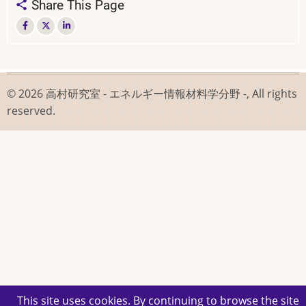
Share This Page
ク
横
断
© 2026 高村研究室 - エネルギー情報材料学分野 -, All rights
リ
reserved.
ン
ク:
講
義
科
目
This site uses cookies. By continuing to browse the site