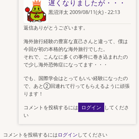
遅くなりましたが・・・
黒沼洋太
2009/08/11(火) - 22:13
高
返信ありがとうございます。
橋
直
海外旅行経験の豊富な直己さんと違って、僕は
己
今回が初の本格的な海外旅行でした。
に
それで、こんなに多くの事件に巻き込まれたの
よ
で少し海外恐怖症になってます・・・
る
「
お
でも、国際学会はとってもいい経験になったの
疲
で、あと②回連れて行ってもらえるように頑張
れ
ります！
さ
ま
」
コメントを投稿するには
ログイン
してくださ
へ
い
の
返
コメントを投稿するには
ログイン
してください
信