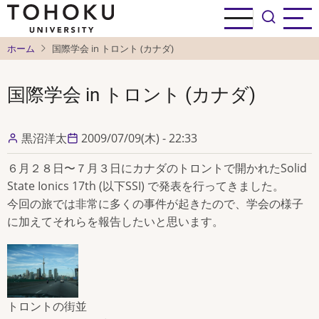
メ
イ
ン
ホーム
国際学会 in トロント (カナダ)
コ
ン
国際学会 in トロント (カナダ)
テ
ン
ツ
黒沼洋太
2009/07/09(木) - 22:33
に
６月２８日〜７月３日にカナダのトロントで開かれたSolid
移
State Ionics 17th (以下SSI) で発表を行ってきました。
動
今回の旅では非常に多くの事件が起きたので、学会の様子
に加えてそれらを報告したいと思います。
トロントの街並