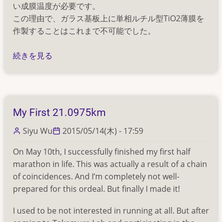
い成膜温度が必要です。
この理由で、ガラス基板上に単相ルチル型TiO2薄膜を
作製することはこれまで不可能でした。
単
続きを見る
相
ル
チ
ル
My First 21.0975km
型
TiO2
Siyu Wu
2015/05/14(木) - 17:59
薄
On May 10th, I successfully finished my first half
膜
marathon in life. This was actually a result of a chain
の
of coincidences. And I’m completely not well-
ガ
prepared for this ordeal. But finally I made it!
ラ
ス
I used to be not interested in running at all. But after
基