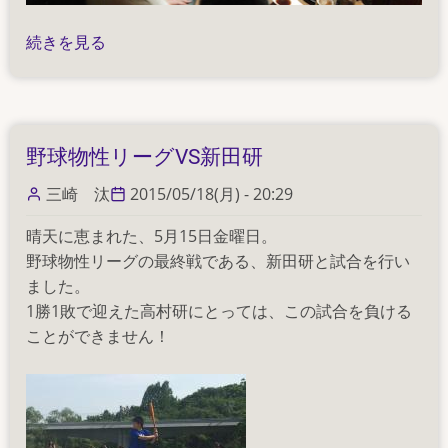
2015
続きを見る
雑
誌
会
奮
野球物性リーグVS新田研
闘
記
三崎 汰
2015/05/18(月) - 20:29
Part2~
晴天に恵まれた、5月15日金曜日。
本
野球物性リーグの最終戦である、新田研と試合を行い
番
ました。
＋
1勝1敗で迎えた高村研にとっては、この試合を負ける
打
ことができません！
ち
上
げ
~
の