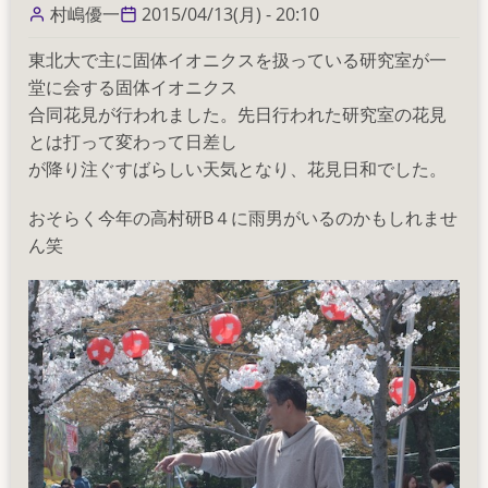
グ
村嶋優一
2015/04/13(月) - 20:10
VS
東北大で主に固体イオニクスを扱っている研究室が一
和
堂に会する固体イオニクス
田
合同花見が行われました。先日行われた研究室の花見
山
とは打って変わって日差し
研
が降り注ぐすばらしい天気となり、花見日和でした。
の
おそらく今年の高村研B４に雨男がいるのかもしれませ
ん笑