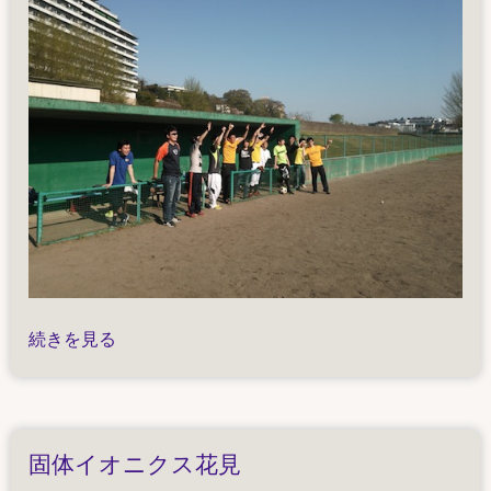
野
続きを見る
球
物
性
リ
固体イオニクス花見
ー