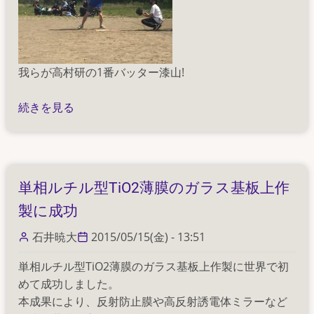
我らが高村研の1番バッター漆山!
野
続きを見る
球
物
性
リ
単相ルチル型TiO2薄膜のガラス基板上作
ー
製に成功
グ
VS
石井暁大
2015/05/15(金) - 13:51
新
田
単相ルチル型TiO2薄膜のガラス基板上作製に世界で初
研
めて成功しました。
の
本成果により、反射防止膜や高反射誘電体ミラーなど