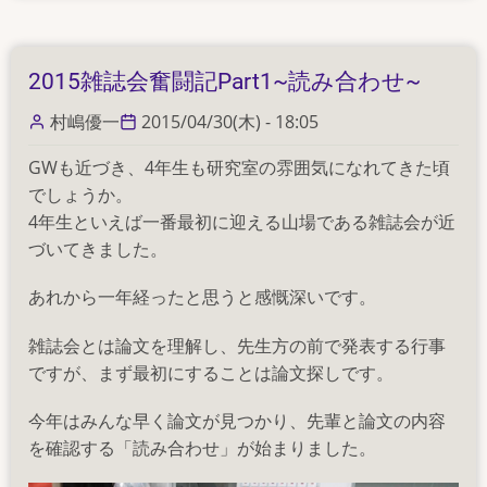
物
性
リ
2015雑誌会奮闘記Part1~読み合わせ~
ー
グ
村嶋優一
2015/04/30(木) - 18:05
VS
GWも近づき、4年生も研究室の雰囲気になれてきた頃
杉
でしょうか。
本
4年生といえば一番最初に迎える山場である雑誌会が近
研
づいてきました。
の
あれから一年経ったと思うと感慨深いです。
雑誌会とは論文を理解し、先生方の前で発表する行事
ですが、まず最初にすることは論文探しです。
今年はみんな早く論文が見つかり、先輩と論文の内容
を確認する「読み合わせ」が始まりました。