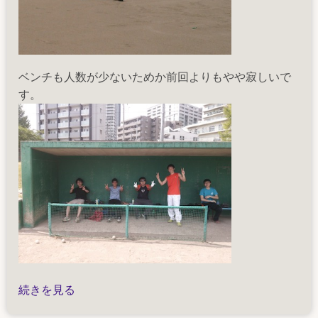
ベンチも人数が少ないためか前回よりもやや寂しいで
す。
野
続きを見る
球