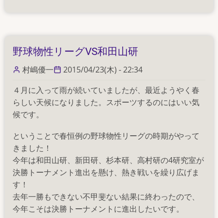
雑
誌
会
奮
野球物性リーグVS和田山研
闘
記
村嶋優一
2015/04/23(木) - 22:34
Part1~
４月に入って雨が続いていましたが、最近ようやく春
読
らしい天候になりました。スポーツするのにはいい気
み
候です。
合
わ
ということで春恒例の野球物性リーグの時期がやって
せ
きました！
~
今年は和田山研、新田研、杉本研、高村研の4研究室が
の
決勝トーナメント進出を懸け、熱き戦いを繰り広げま
す！
去年一勝もできない不甲斐ない結果に終わったので、
今年こそは決勝トーナメントに進出したいです。