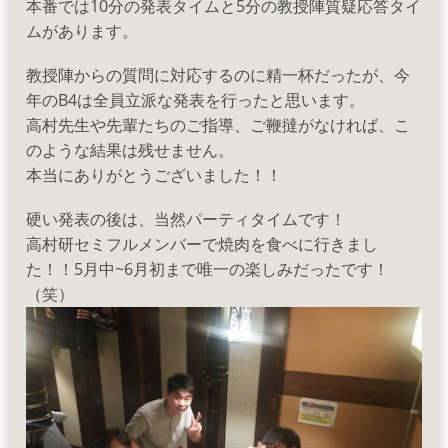
本番では10分の発表タイムと5分の教授陣質疑応答タイ
ムがあります。
教授陣からの質問に対応するのに精一杯だったが、今
年のB4は全員立派な発表を行ったと思います。
高村先生や先輩たちのご指導、ご鞭撻がなければ、こ
のような結果は残せません。
本当にありがとうございました！！
硬い発表の後は、当然パーティタイムです！
高村研セミフルメンバーで焼肉を食べに行きまし
た！！5月中~6月初まで唯一の楽しみだったです！
（笑）