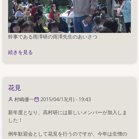
幹事である雨澤研の雨澤先生のあいさつ
固
続きを見る
体
イ
オ
ニ
花見
ク
ス
村嶋優一
2015/04/13(月) - 19:43
花
新年度となり、高村研には新しいメンバーが加入しま
見
した！
の
例年歓迎会として花見を行うのですが、今年は生憎の