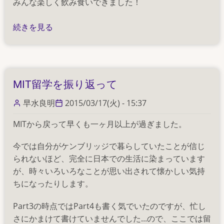
みんな楽しく飲み食いできました！
花
続きを見る
見
の
MIT留学を振り返って
早水良明
2015/03/17(火) - 15:37
MITから戻って早くも一ヶ月以上が過ぎました。
今では自分がケンブリッジで暮らしていたことが信じ
られないほど、完全に日本での生活に染まっています
が、時々いろいろなことが思い出されて懐かしい気持
ちになったりします。
Part3の時点ではPart4も書く気でいたのですが、忙し
さにかまけて書けていませんでした...ので、ここでは留