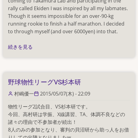
coming to Takamura Lab and participating in the
板
rally called Ekiden I was inspired by all my labmates.
上
Though it seems impossible for an over-90-kg
作
running rookie to finish a half marathon. I decided
製
to through myself (and over 6000yen) into that.
に
成
My
続きを見る
功
First
の
21.0975km
の
野球物性リーグVS杉本研
村嶋優一
2015/05/07(木) - 22:09
物性リーグ2試合目、VS杉本研です。
今回、高村研は学振、X線講習、TA、体調不良などの
諸々の理由で不参加者が続出！
8人のみの参加となり、審判の貝沼研から助っ人をお借
りしての出陣となりましたw