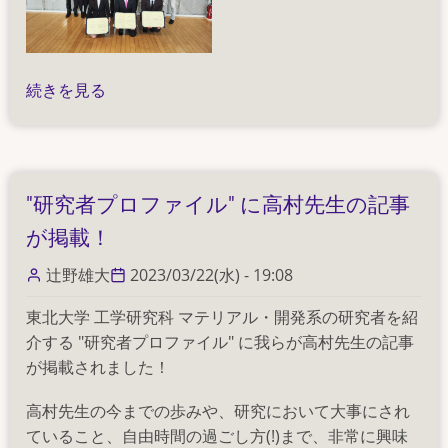
2022
続きを見る
年
度
卒
業
"研究者プロファイル" に高村先生の記事
式・
が掲載！
学
位
辻野雄大
2023/03/22(水) - 19:08
伝
達
東北大学 工学研究科 マテリアル・開発系の研究者を紹
式
介する "研究者プロファイル" に我らが高村先生の記事
の
が掲載されました！
高村先生の今までの歩みや、研究において大事にされ
ていること、自由時間の過ごし方(!)まで、非常に興味