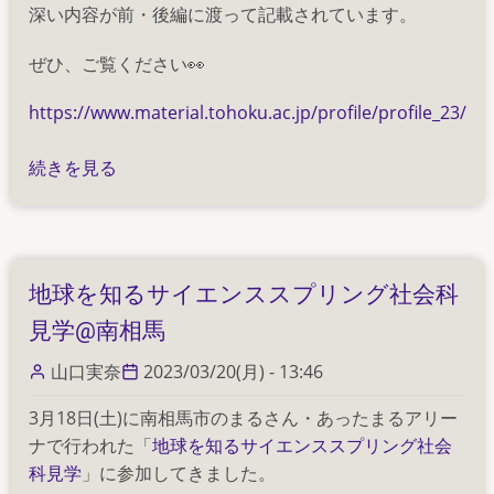
深い内容が前・後編に渡って記載されています。
ぜひ、ご覧ください👀
https://www.material.tohoku.ac.jp/profile/profile_23/
"研
続きを見る
究
者
プ
ロ
地球を知るサイエンススプリング社会科
フ
見学@南相馬
ァ
イ
山口実奈
2023/03/20(月) - 13:46
ル"
に
3月18日(土)に南相馬市のまるさん・あったまるアリー
高
ナで行われた「
地球を知るサイエンススプリング社会
村
科見学
」に参加してきました。