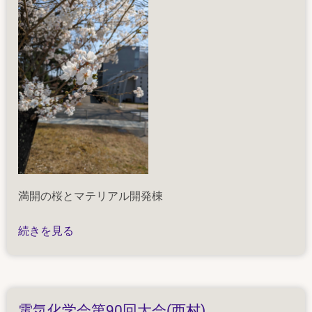
満開の桜とマテリアル開発棟
新
続きを見る
学
期
(M1
川
電気化学会第90回大会(西村)