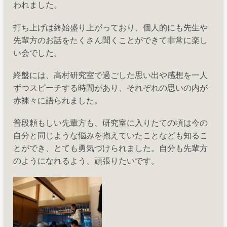
われました。
ン
グ
打ち上げは終始盛り上がっており、個人的にも先生や
社
先輩方のお話をたくさん聞くことができて非常に楽し
会
い会でした。
科
見
終盤には、高村研究室で過ごした思い出や感想を一人
学
ずつスピーチする時間があり、それぞれの思いの内が
@
赤裸々に語られました。
南
普段頼もしい先輩方も、研究室に入りたての頃は今の
相
自分と同じような悩みを抱えていたことなども知るこ
馬
とができ、とても勇気づけられました。自分も先輩方
の
のようになれるよう、頑張りたいです。