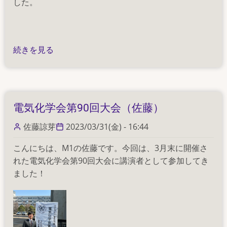
した。
電
続きを見る
気
化
学
会
電気化学会第90回大会（佐藤）
第
90
佐藤諒芽
2023/03/31(金) - 16:44
回
こんにちは、M1の佐藤です。今回は、3月末に開催さ
大
れた電気化学会第90回大会に講演者として参加してき
会
ました！
(西
村)
の