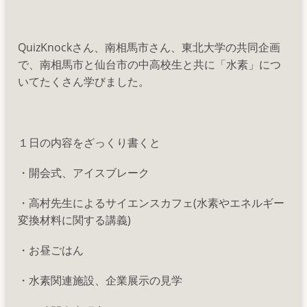
先
生
の
QuizKnockさん、南相馬市さん、東北大学の共同企画
記
で、南相馬市と仙台市の中高校生と共に「水素」につ
事
いてたくさん学びました。
が
掲
載！
の
１日の内容をざっくり書くと
・開会式、アイスブレーク
・高村先生によるサイエンスカフェ(水素やエネルギー
変換材料に関する講義)
・お昼ごはん
・水素関連施設、企業展示の見学