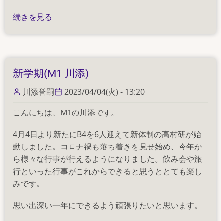
待
続きを見る
望
の
イ
オ
新学期(M1 川添)
ニ
ク
川添誉嗣
2023/04/04(火) - 13:20
ス
こんにちは、M1の川添です。
花
見
4月4日より新たにB4を6人迎えて新体制の高村研が始
🌸
動しました。コロナ禍も落ち着きを見せ始め、今年か
の
ら様々な行事が行えるようになりました。飲み会や旅
行といった行事がこれからできると思うととても楽し
みです。
思い出深い一年にできるよう頑張りたいと思います。