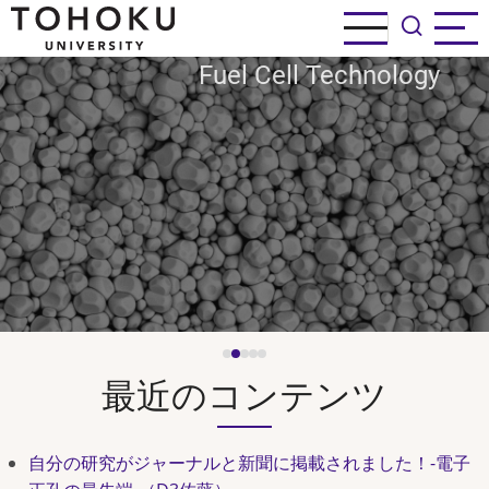
メ
Electrolytes & Electrodes for
イ
ン
Fuel Cell Technology
SOCs
コ
ン
テ
ン
ツ
に
移
動
最近のコンテンツ
自分の研究がジャーナルと新聞に掲載されました！-電子