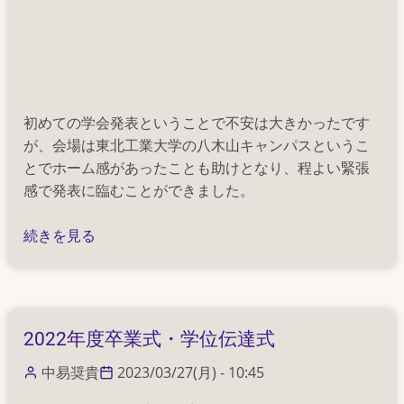
初めての学会発表ということで不安は大きかったです
が、会場は東北工業大学の八木山キャンパスというこ
とでホーム感があったことも助けとなり、程よい緊張
感で発表に臨むことができました。
電
続きを見る
気
化
学
会
2022年度卒業式・学位伝達式
第
90
中易奨貴
2023/03/27(月) - 10:45
回