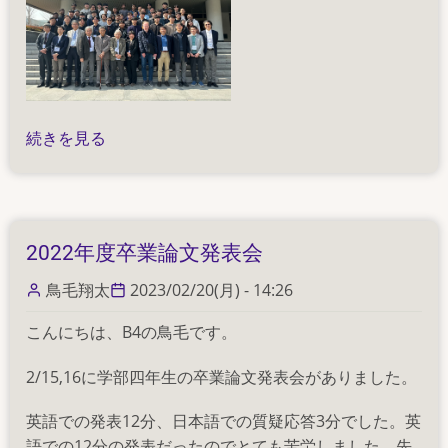
JNU-
続きを見る
TU
Ionics
Workshop
の
2022年度卒業論文発表会
鳥毛翔太
2023/02/20(月) - 14:26
こんにちは、B4の鳥毛です。
2/15,16に学部四年生の卒業論文発表会がありました。
英語での発表12分、日本語での質疑応答3分でした。英
語での12分の発表だったのでとても苦労しました。先