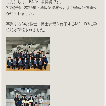
こんにちは。B4の中易奨貴です。
大
3/24(金)に2022年度学位記授与式および学位記伝達式
会
が行われました。
（佐
藤）
卒業するB4と修士・博士課程を修了するM2・D3に学
の
位記が伝達されました。