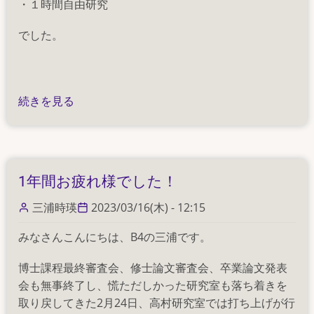
・１時間自由研究
でした。
地
続きを見る
球
を
知
る
1年間お疲れ様でした！
サ
イ
三浦時瑛
2023/03/16(木) - 12:15
エ
みなさんこんにちは、B4の三浦です。
ン
ス
博士課程最終審査会、修士論文審査会、卒業論文発表
ス
会も無事終了し、慌ただしかった研究室も落ち着きを
プ
取り戻してきた2月24日、高村研究室では打ち上げが行
リ