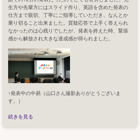
生方や先輩方にはスライド作り、英語を含めた発表の
仕方まで親切、丁寧にご指導していただき、なんとか
乗り切ること出来ました。質疑応答で上手く答えられ
なかったのは心残りでしたが、発表を終えた時、緊張
感から解放され大きな達成感が得られました。
↑発表中の中易（山口さん撮影ありがとうございま
す。）
2022
続きを見る
年
度
卒