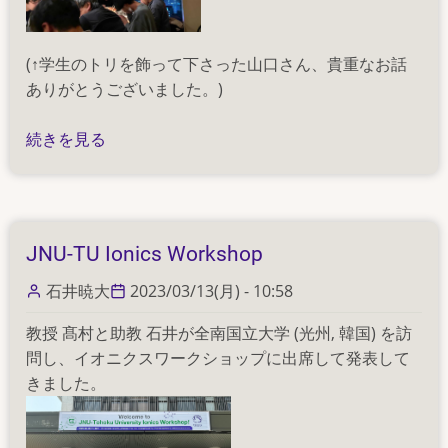
(↑学生のトリを飾って下さった山口さん、貴重なお話
ありがとうございました。)
1
続きを見る
年
間
お
疲
JNU-TU Ionics Workshop
れ
様
石井暁大
2023/03/13(月) - 10:58
で
教授 髙村と助教 石井が全南国立大学 (光州, 韓国) を訪
し
問し、イオニクスワークショップに出席して発表して
た！
きました。
の